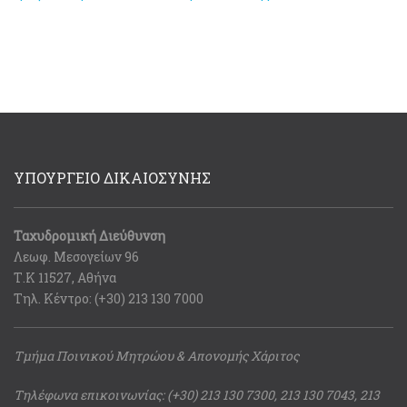
ΥΠΟΥΡΓΕΙΟ ΔΙΚΑΙΟΣΥΝΗΣ
Ταχυδρομική Διεύθυνση
Λεωφ. Μεσογείων 96
Τ.Κ 11527, Αθήνα
Τηλ. Κέντρο: (+30) 213 130 7000
Τμήμα Ποινικού Μητρώου & Απονομής Χάριτος
Τηλέφωνα επικοινωνίας: (+30) 213 130 7300, 213 130 7043, 213