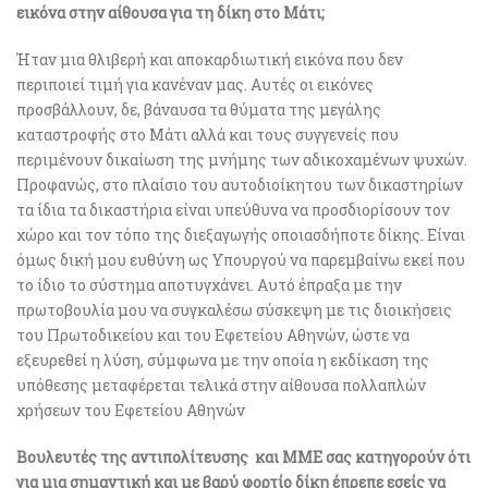
εικόνα στην αίθουσα για τη δίκη στο Μάτι;
Ήταν μια θλιβερή και αποκαρδιωτική εικόνα που δεν
περιποιεί τιμή για κανέναν μας. Αυτές οι εικόνες
προσβάλλουν, δε, βάναυσα τα θύματα της μεγάλης
καταστροφής στο Μάτι αλλά και τους συγγενείς που
περιμένουν δικαίωση της μνήμης των αδικοχαμένων ψυχών.
Προφανώς, στο πλαίσιο του αυτοδιοίκητου των δικαστηρίων
τα ίδια τα δικαστήρια είναι υπεύθυνα να προσδιορίσουν τον
χώρο και τον τόπο της διεξαγωγής οποιασδήποτε δίκης. Είναι
όμως δική μου ευθύνη ως Υπουργού να παρεμβαίνω εκεί που
το ίδιο το σύστημα αποτυγχάνει. Αυτό έπραξα με την
πρωτοβουλία μου να συγκαλέσω σύσκεψη με τις διοικήσεις
του Πρωτοδικείου και του Εφετείου Αθηνών, ώστε να
εξευρεθεί η λύση, σύμφωνα με την οποία η εκδίκαση της
υπόθεσης μεταφέρεται τελικά στην αίθουσα πολλαπλών
χρήσεων του Εφετείου Αθηνών
Bουλευτές της αντιπολίτευσης και ΜΜΕ σας κατηγορούν ότι
για μια σημαντική και με βαρύ φορτίο δίκη έπρεπε εσείς να