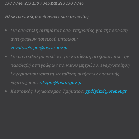
130 7044, 213 130 7045 και 213 130 7046.
Ηλεκτρονικές διευθύνσεις επικοινωνίας:
Για αποστολή αιτημάτων από Υπηρεσίες για την έκδοση
αντιγράφων ποινικού μητρώου:
vevaioseis.pm@ncris.gov.gr
.
Για ραντεβού με πολίτες για κατάθεση αιτήσεων και την
παραλαβή αντιγράφων ποινικού μητρώου, ενεργοποίηση
λογαριασμού χρήστη, κατάθεση αιτήσεων απονομής
χάριτος, κ.α. :
rdv.pm@ncris.gov.gr
Κεντρικός λογαριασμός Τμήματος:
ypdipimi@otenet.gr