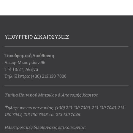
ΥΠΟΥΡΓΕΙΟ ΔΙΚΑΙΟΣΥΝΗΣ
Ταχυδρομική Διεύθυνση
Λεωφ. Μεσογείων 96
Τ.Κ 11527, Αθήνα
Τηλ. Κέντρο: (+30) 213 130 7000
Τμήμα Ποινικού Μητρώου & Απονομής Χάριτος
Τηλέφωνα επικοινωνίας: (+30) 213 130 7300, 213 130 7043, 213
130 7044, 213 130 7045 και 213 130 7046.
Ηλεκτρονικές διευθύνσεις επικοινωνίας: