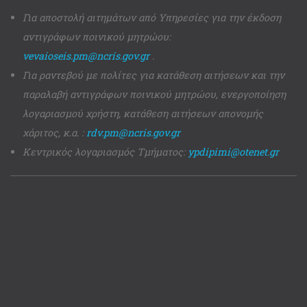
Για αποστολή αιτημάτων από Υπηρεσίες για την έκδοση
αντιγράφων ποινικού μητρώου:
vevaioseis.pm@ncris.gov.gr
.
Για ραντεβού με πολίτες για κατάθεση αιτήσεων και την
παραλαβή αντιγράφων ποινικού μητρώου, ενεργοποίηση
λογαριασμού χρήστη, κατάθεση αιτήσεων απονομής
χάριτος, κ.α. :
rdv.pm@ncris.gov.gr
Κεντρικός λογαριασμός Τμήματος:
ypdipimi@otenet.gr