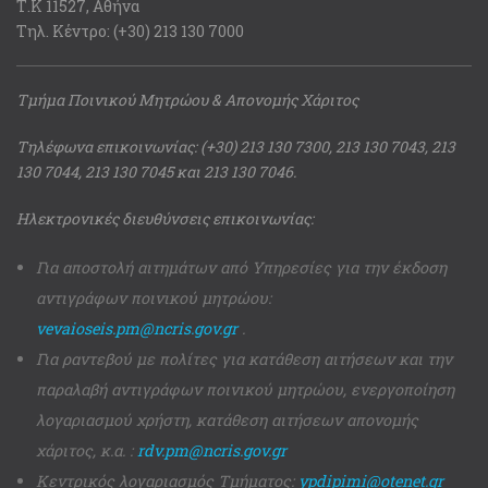
Τ.Κ 11527, Αθήνα
Τηλ. Κέντρο: (+30) 213 130 7000
Τμήμα Ποινικού Μητρώου & Απονομής Χάριτος
Τηλέφωνα επικοινωνίας: (+30) 213 130 7300, 213 130 7043, 213
130 7044, 213 130 7045 και 213 130 7046.
Ηλεκτρονικές διευθύνσεις επικοινωνίας:
Για αποστολή αιτημάτων από Υπηρεσίες για την έκδοση
αντιγράφων ποινικού μητρώου:
vevaioseis.pm@ncris.gov.gr
.
Για ραντεβού με πολίτες για κατάθεση αιτήσεων και την
παραλαβή αντιγράφων ποινικού μητρώου, ενεργοποίηση
λογαριασμού χρήστη, κατάθεση αιτήσεων απονομής
χάριτος, κ.α. :
rdv.pm@ncris.gov.gr
Κεντρικός λογαριασμός Τμήματος:
ypdipimi@otenet.gr