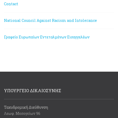
Contact
National Council Against Racism and Intolerance
Γραφείο Ευρωπαίων Εντεταλμένων Εισαγγελέων
ΥΠΟΥΡΓΕΙΟ ΔΙΚΑΙΟΣΥΝΗΣ
Ταχυδρομική Διεύθυνση
Λεωφ. Μεσογείων 96