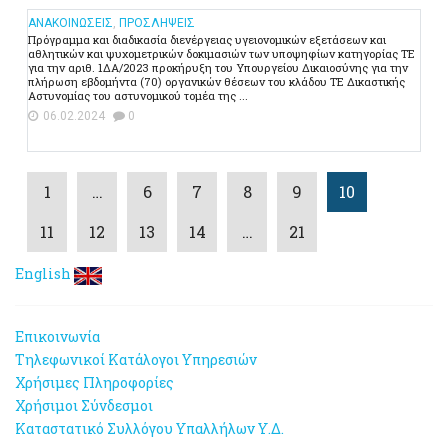
ΑΝΑΚΟΙΝΩΣΕΙΣ
,
ΠΡΟΣΛΗΨΕΙΣ
Πρόγραμμα και διαδικασία διενέργειας υγειονομικών εξετάσεων και
αθλητικών και ψυχομετρικών δοκιμασιών των υποψηφίων κατηγορίας ΤΕ
για την αριθ. 1ΔΑ/2023 προκήρυξη του Υπουργείου Δικαιοσύνης για την
πλήρωση εβδομήντα (70) οργανικών θέσεων του κλάδου ΤΕ Δικαστικής
Αστυνομίας του αστυνομικού τομέα της ...
06.02.2024
0
1
…
6
7
8
9
10
11
12
13
14
…
21
English
Επικοινωνία
Τηλεφωνικοί Κατάλογοι Υπηρεσιών
Χρήσιμες Πληροφορίες
Χρήσιμοι Σύνδεσμοι
Καταστατικό Συλλόγου Υπαλλήλων Υ.Δ.