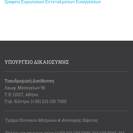
Γραφείο Ευρωπαίων Εντεταλμένων Εισαγγελέων
ΥΠΟΥΡΓΕΙΟ ΔΙΚΑΙΟΣΥΝΗΣ
Ταχυδρομική Διεύθυνση
Λεωφ. Μεσογείων 96
Τ.Κ 11527, Αθήνα
Τηλ. Κέντρο: (+30) 213 130 7000
Τμήμα Ποινικού Μητρώου & Απονομής Χάριτος
Τηλέφωνα επικοινωνίας: (+30) 213 130 7300, 213 130 7043, 213