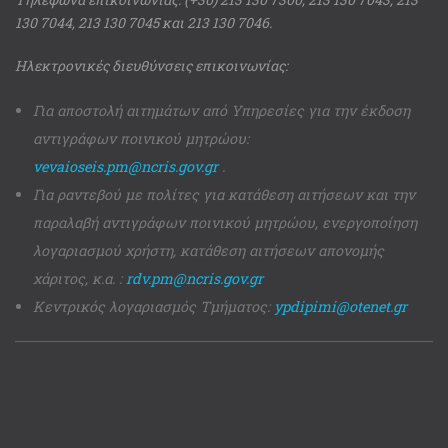
130 7044, 213 130 7045 και 213 130 7046.
Ηλεκτρονικές διευθύνσεις επικοινωνίας:
Για αποστολή αιτημάτων από Υπηρεσίες για την έκδοση
αντιγράφων ποινικού μητρώου:
vevaioseis.pm@ncris.gov.gr
.
Για ραντεβού με πολίτες για κατάθεση αιτήσεων και την
παραλαβή αντιγράφων ποινικού μητρώου, ενεργοποίηση
λογαριασμού χρήστη, κατάθεση αιτήσεων απονομής
χάριτος, κ.α. :
rdv.pm@ncris.gov.gr
Κεντρικός λογαριασμός Τμήματος:
ypdipimi@otenet.gr