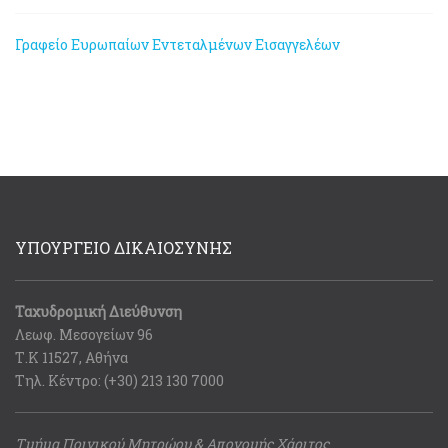
Γραφείο Ευρωπαίων Εντεταλμένων Εισαγγελέων
ΥΠΟΥΡΓΕΙΟ ΔΙΚΑΙΟΣΥΝΗΣ
Ταχυδρομική Διεύθυνση
Λεωφ. Μεσογείων 96
Τ.Κ 11527, Αθήνα
Τηλ. Κέντρο: (+30) 213 130 7000
Τμήμα Ποινικού Μητρώου & Απονομής Χάριτος