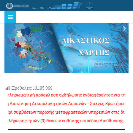
Προβολές:
10,195,069
 συμπληρωματική πρόσκληση εκδήλωσης ενδιαφέροντος για την πλ
νική Διακίνηση Δικαιολογητικών Δαπανών - Συχνές Ερωτήσεις
πα
ος περί συμβάσεων παροχής μεταφραστικών υπηρεσιών στις δικαστι
ξη πλήρωσης τριών (3) θέσεων ευθύνης επιπέδου Διεύθυνσης, K.Y