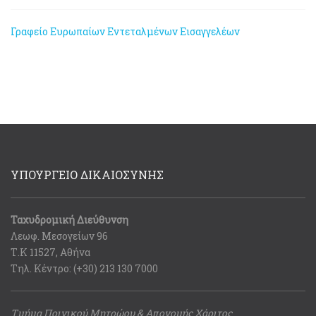
Γραφείο Ευρωπαίων Εντεταλμένων Εισαγγελέων
ΥΠΟΥΡΓΕΙΟ ΔΙΚΑΙΟΣΥΝΗΣ
Ταχυδρομική Διεύθυνση
Λεωφ. Μεσογείων 96
Τ.Κ 11527, Αθήνα
Τηλ. Κέντρο: (+30) 213 130 7000
Τμήμα Ποινικού Μητρώου & Απονομής Χάριτος