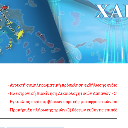
ή συμπληρωματική πρόσκληση εκδήλωσης ενδιαφέροντος για την π
ονική Διακίνηση Δικαιολογητικών Δαπανών - Συχνές Ερωτήσεις
π
ιος περί συμβάσεων παροχής μεταφραστικών υπηρεσιών στις δικαστ
υξη πλήρωσης τριών (3) θέσεων ευθύνης επιπέδου Διεύθυνσης, K