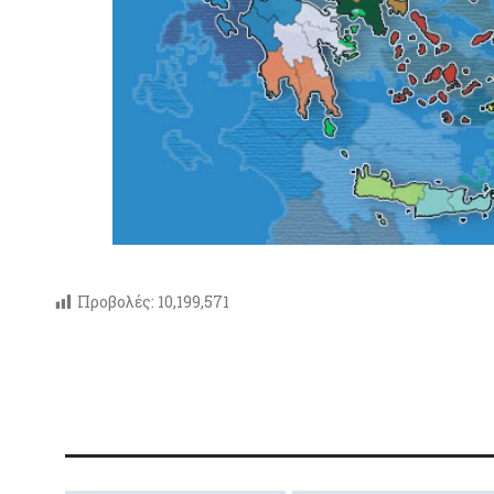
Προβολές:
10,199,571
- Ανοιχτ
- Ηλεκτρ
- Εγκύκλ
- Προκήρ