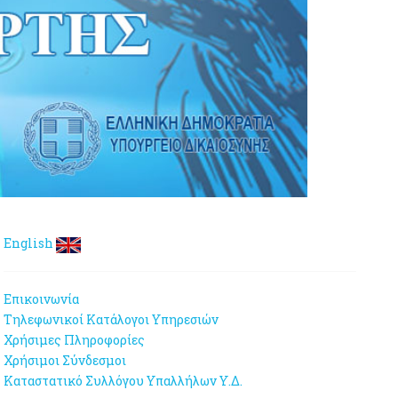
English
λήρωση δύο (2) θέσεων Συμβούλων της Ενιαίας Αρχής Δημοσίων Σ
ατήστε εδώ
Επικοινωνία
ικές αρχές και στις εισαγγελίες της χώρας
πατήστε εδώ
Τηλεφωνικοί Κατάλογοι Υπηρεσιών
Χρήσιμες Πληροφορίες
.Y. Υπουργείου Δικαιοσύνης
πατήστε εδώ
Χρήσιμοι Σύνδεσμοι
Καταστατικό Συλλόγου Υπαλλήλων Υ.Δ.