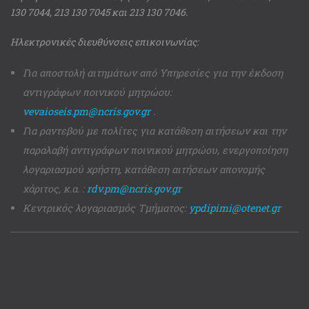
130 7044, 213 130 7045 και 213 130 7046.
Ηλεκτρονικές διευθύνσεις επικοινωνίας:
Για αποστολή αιτημάτων από Υπηρεσίες για την έκδοση
αντιγράφων ποινικού μητρώου:
vevaioseis.pm@ncris.gov.gr
.
Για ραντεβού με πολίτες για κατάθεση αιτήσεων και την
παραλαβή αντιγράφων ποινικού μητρώου, ενεργοποίηση
λογαριασμού χρήστη, κατάθεση αιτήσεων απονομής
χάριτος, κ.α. :
rdv.pm@ncris.gov.gr
Κεντρικός λογαριασμός Τμήματος:
ypdipimi@otenet.gr