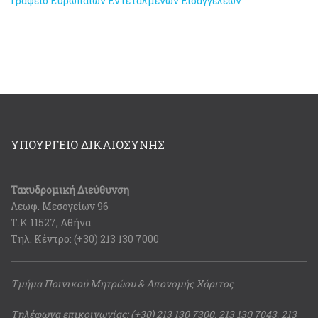
Γραφείο Ευρωπαίων Εντεταλμένων Εισαγγελέων
ΥΠΟΥΡΓΕΙΟ ΔΙΚΑΙΟΣΥΝΗΣ
Ταχυδρομική Διεύθυνση
Λεωφ. Μεσογείων 96
Τ.Κ 11527, Αθήνα
Τηλ. Κέντρο: (+30) 213 130 7000
Τμήμα Ποινικού Μητρώου & Απονομής Χάριτος
Τηλέφωνα επικοινωνίας: (+30) 213 130 7300, 213 130 7043, 213