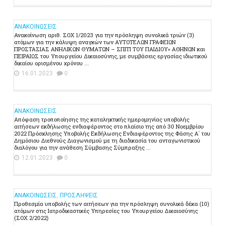
ΑΝΑΚΟΙΝΩΣΕΙΣ
Ανακοίνωση αριθ. ΣΟΧ 1/2023 για την πρόσληψη συνολικά τριών (3)
ατόμων για την κάλυψη αναγκών των ΑΥΤΟΤΕΛΩΝ ΓΡΑΦΕΙΩΝ
ΠΡΟΣΤΑΣΙΑΣ ΑΝΗΛΙΚΩΝ ΘΥΜΑΤΩΝ – ΣΠΙΤΙ ΤΟΥ ΠΑΙΔΙΟΥ» ΑΘΗΝΩΝ και
ΠΕΙΡΑΙΩΣ του Υπουργείου Δικαιοσύνης, με συμβάσεις εργασίας ιδιωτικού
δικαίου ορισμένου χρόνου ...
16.01.2023
0
ΑΝΑΚΟΙΝΩΣΕΙΣ
Απόφαση τροποποίησης της καταληκτικής ημερομηνίας υποβολής
αιτήσεων εκδήλωσης ενδιαφέροντος στο πλαίσιο της από 30 Νοεμβρίου
2022 Πρόσκλησης Υποβολής Εκδήλωσης Ενδιαφέροντος της Φάσης Α΄ του
Δημόσιου Διεθνούς Διαγωνισμού με τη διαδικασία του ανταγωνιστικού
διαλόγου για την ανάθεση Σύμβασης Σύμπραξης ...
12.01.2023
0
ΑΝΑΚΟΙΝΩΣΕΙΣ
,
ΠΡΟΣΛΗΨΕΙΣ
Προθεσμία υποβολής των αιτήσεων για την πρόσληψη συνολικά δέκα (10)
ατόμων στις Ιατροδικαστικές Υπηρεσίες του Υπουργείου Δικαιοσύνης
(ΣΟΧ 2/2022)