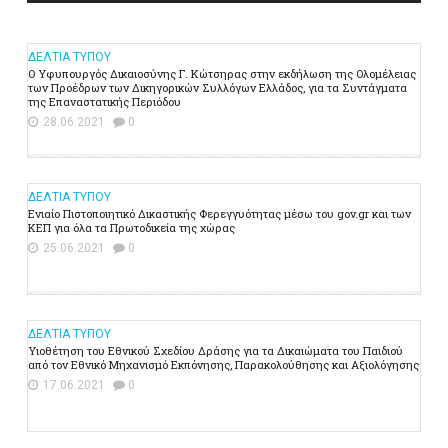
ΔΕΛΤΙΑ ΤΥΠΟΥ
Ο Υφυπουργός Δικαιοσύνης Γ. Κώτσηρας στην εκδήλωση της Ολομέλειας
των Προέδρων των Δικηγορικών Συλλόγων Ελλάδος, για τα Συντάγματα
της Επαναστατικής Περιόδου
28.06.2021
0
ΔΕΛΤΙΑ ΤΥΠΟΥ
Ενιαίο Πιστοποιητικό Δικαστικής Φερεγγυότητας μέσω του gov.gr και των
ΚΕΠ για όλα τα Πρωτοδικεία της χώρας
25.06.2021
0
ΔΕΛΤΙΑ ΤΥΠΟΥ
Υιοθέτηση του Εθνικού Σχεδίου Δράσης για τα Δικαιώματα του Παιδιού
από τον Εθνικό Μηχανισμό Εκπόνησης, Παρακολούθησης και Αξιολόγησης
17.06.2021
0