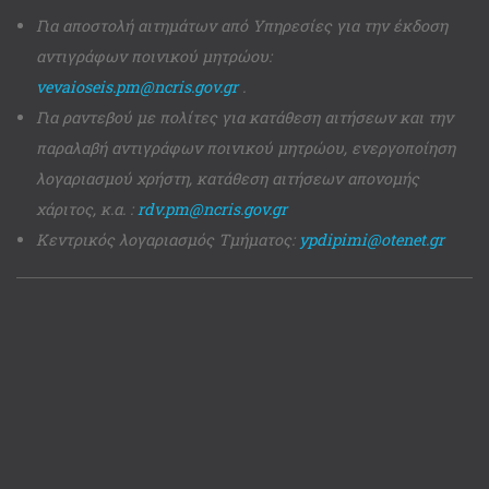
Για αποστολή αιτημάτων από Υπηρεσίες για την έκδοση
αντιγράφων ποινικού μητρώου:
vevaioseis.pm@ncris.gov.gr
.
Για ραντεβού με πολίτες για κατάθεση αιτήσεων και την
παραλαβή αντιγράφων ποινικού μητρώου, ενεργοποίηση
λογαριασμού χρήστη, κατάθεση αιτήσεων απονομής
χάριτος, κ.α. :
rdv.pm@ncris.gov.gr
Κεντρικός λογαριασμός Τμήματος:
ypdipimi@otenet.gr