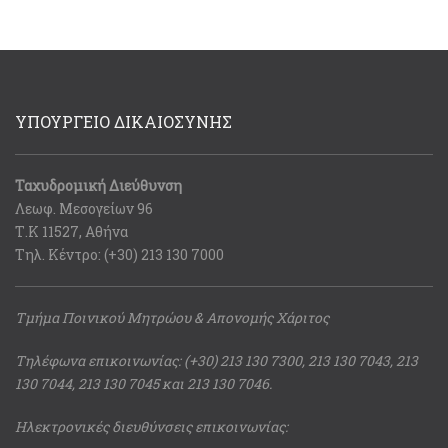
ΥΠΟΥΡΓΕΙΟ ΔΙΚΑΙΟΣΥΝΗΣ
Ταχυδρομική Διεύθυνση
Λεωφ. Μεσογείων 96
Τ.Κ 11527, Αθήνα
Τηλ. Κέντρο: (+30) 213 130 7000
Τμήμα Ποινικού Μητρώου & Απονομής Χάριτος
Τηλέφωνα επικοινωνίας: (+30) 213 130 7300, 213 130 7043, 213
130 7044, 213 130 7045 και 213 130 7046.
Ηλεκτρονικές διευθύνσεις επικοινωνίας: