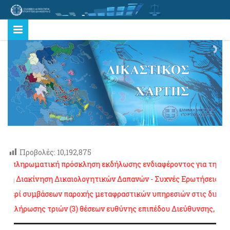
Προβολές:
10,192,875
ληρωματική πρόσκληση εκδήλωσης ενδιαφέροντος για την πλήρωση
Διακίνηση Δικαιολογητικών Δαπανών - Συχνές Ερωτήσεις
πατήστε
ρί συμβάσεων παροχής μεταφραστικών υπηρεσιών στις δικαστικές α
ήρωσης τριών (3) θέσεων ευθύνης επιπέδου Διεύθυνσης, K.Y. Υπο