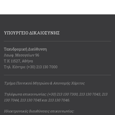
ΥΠΟΥΡΓΕΙΟ ΔΙΚΑΙΟΣΥΝΗΣ
Ταχυδρομική Διεύθυνση
Λεωφ. Μεσογείων 96
Τ.Κ 11527, Αθήνα
Τηλ. Κέντρο: (+30) 213 130 7000
Τμήμα Ποινικού Μητρώου & Απονομής Χάριτος
Τηλέφωνα επικοινωνίας: (+30) 213 130 7300, 213 130 7043, 213
130 7044, 213 130 7045 και 213 130 7046.
Ηλεκτρονικές διευθύνσεις επικοινωνίας: