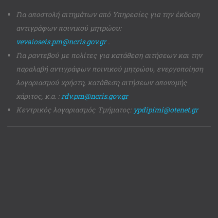
Για αποστολή αιτημάτων από Υπηρεσίες για την έκδοση
αντιγράφων ποινικού μητρώου:
vevaioseis.pm@ncris.gov.gr
.
Για ραντεβού με πολίτες για κατάθεση αιτήσεων και την
παραλαβή αντιγράφων ποινικού μητρώου, ενεργοποίηση
λογαριασμού χρήστη, κατάθεση αιτήσεων απονομής
χάριτος, κ.α. :
rdv.pm@ncris.gov.gr
Κεντρικός λογαριασμός Τμήματος:
ypdipimi@otenet.gr