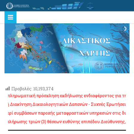
Προβολές:
10,193,374
ηρωματική πρόσκληση εκδήλωσης ενδιαφέροντος για την πλήρωση 
Διακίνηση Δικαιολογητικών Δαπανών - Συχνές Ερωτήσεις
πατήστε
ί συμβάσεων παροχής μεταφραστικών υπηρεσιών στις δικαστικές αρ
ρωσης τριών (3) θέσεων ευθύνης επιπέδου Διεύθυνσης, K.Y. Υπο