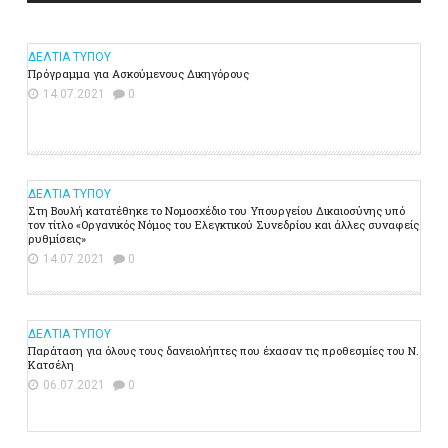
ΔΕΛΤΙΑ ΤΥΠΟΥ
Πρόγραμμα για Ασκούμενους Δικηγόρους
14.07.2021
0
ΔΕΛΤΙΑ ΤΥΠΟΥ
Στη Βουλή κατατέθηκε το Νομοσχέδιο του Υπουργείου Δικαιοσύνης υπό
τον τίτλο «Οργανικός Νόμος του Ελεγκτικού Συνεδρίου και άλλες συναφείς
ρυθμίσεις»
14.07.2021
0
ΔΕΛΤΙΑ ΤΥΠΟΥ
Παράταση για όλους τους δανειολήπτες που έχασαν τις προθεσμίες του Ν.
Κατσέλη
06.07.2021
0