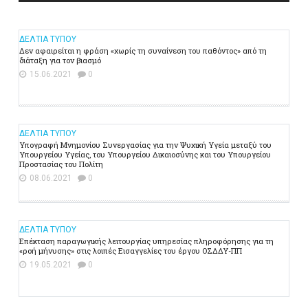
ΔΕΛΤΙΑ ΤΥΠΟΥ
Δεν αφαιρείται η φράση «χωρίς τη συναίνεση του παθόντος» από τη
διάταξη για τον βιασμό
15.06.2021
0
ΔΕΛΤΙΑ ΤΥΠΟΥ
Υπογραφή Μνημονίου Συνεργασίας για την Ψυχική Υγεία μεταξύ του
Υπουργείου Υγείας, του Υπουργείου Δικαιοσύνης και του Υπουργείου
Προστασίας του Πολίτη
08.06.2021
0
ΔΕΛΤΙΑ ΤΥΠΟΥ
Επέκταση παραγωγικής λειτουργίας υπηρεσίας πληροφόρησης για τη
«ροή μήνυσης» στις λοιπές Εισαγγελίες του έργου ΟΣΔΔΥ-ΠΠ
19.05.2021
0