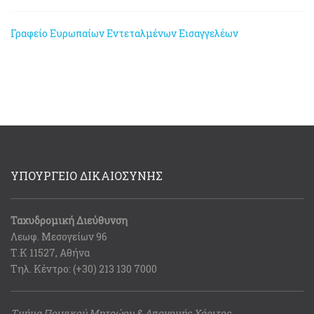
Γραφείο Ευρωπαίων Εντεταλμένων Εισαγγελέων
ΥΠΟΥΡΓΕΙΟ ΔΙΚΑΙΟΣΥΝΗΣ
Ταχυδρομική Διεύθυνση
Λεωφ. Μεσογείων 96
Τ.Κ 11527, Αθήνα
Τηλ. Κέντρο: (+30) 213 130 7000
Τμήμα Ποινικού Μητρώου & Απονομής Χάριτος